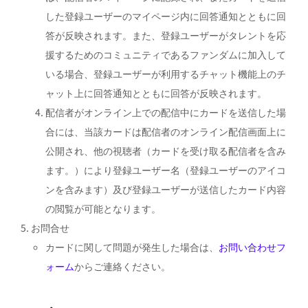
した登録ユーザーのマイページ内に回答通知とともに回
答が反映されます。また、登録ユーザーがタレントを応
援するためのコミュニティであるファンダムに加入して
いる場合、登録ユーザーが利用するチャット機能上のチ
ャット上に回答通知とともに回答が反映されます。
配信者がオンライン上での配信中にカードを送信した場
合には、当該カードは配信者のオンライン配信画面上に
公開され、他の視聴者（カードを受け取る配信者を含み
ます。）により登録ユーザー名（登録ユーザーのアイコ
ンを含みます）及び登録ユーザーが送信したカード内容
の閲覧が可能となります。
お問合せ
カードに関して問題が発生した場合は、
お問い合わせフ
ォーム
からご連絡ください。