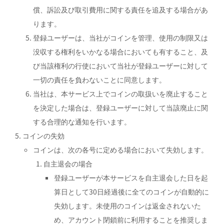
償、訴訟及び取引費用に関する責任を追及する場合があ
ります。
登録ユーザーは、当社がコインを管理、使用の制限又は
没収する権利をいかなる場合においても有すること、及
び当該権利の行使において当社が登録ユーザーに対して
一切の責任を負わないことに同意します。
当社は、本サービス上でコインの取扱いを廃止すること
を決定した場合は、登録ユーザーに対して当該廃止に関
する合理的な通知を行います。
コインの失効
コインは、次の各号に定める場合において失効します。
自主退会の場合
登録ユーザーが本サービスを自主退会した日を起
算日として30日経過後に全てのコインが自動的に
失効します。未使用のコインは返金されないた
め、アカウント閉鎖前に利用することを推奨しま