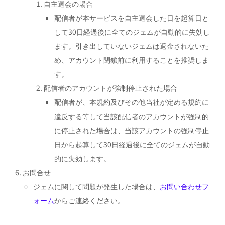
自主退会の場合
配信者が本サービスを自主退会した日を起算日と
して30日経過後に全てのジェムが自動的に失効し
ます。引き出していないジェムは返金されないた
め、アカウント閉鎖前に利用することを推奨しま
す。
配信者のアカウントが強制停止された場合
配信者が、本規約及びその他当社が定める規約に
違反する等して当該配信者のアカウントが強制的
に停止された場合は、当該アカウントの強制停止
日から起算して30日経過後に全てのジェムが自動
的に失効します。
お問合せ
ジェムに関して問題が発生した場合は、
お問い合わせフ
ォーム
からご連絡ください。