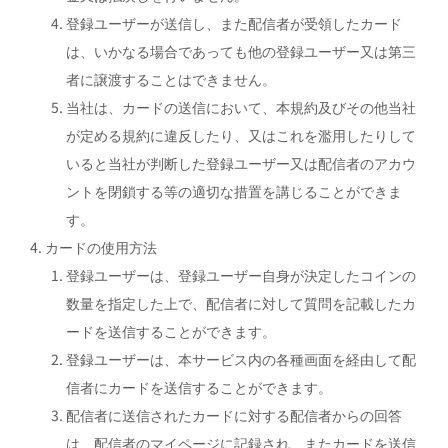
登録ユーザーが送信し、また配信者が受領したカード
は、いかなる場合であっても他の登録ユーザー又は第三
者に譲渡することはできません。
当社は、カードの送信において、本規約及びその他当社
が定める規約に違反したり、又はこれを濫用したりして
いると当社が判断した登録ユーザー又は配信者のアカウ
ントを閉鎖する等の適切な措置を講じることができま
す。
カードの使用方法
登録ユーザーは、登録ユーザー自身が決定したコインの
数量を指定した上で、配信者に対して質問を記載したカ
ードを送信することができます。
登録ユーザーは、本サービス内の各種画面を経由して配
信者にカードを送信することができます。
配信者に送信されたカードに対する配信者からの回答
は、配信者のマイページに記録され、またカードを送信