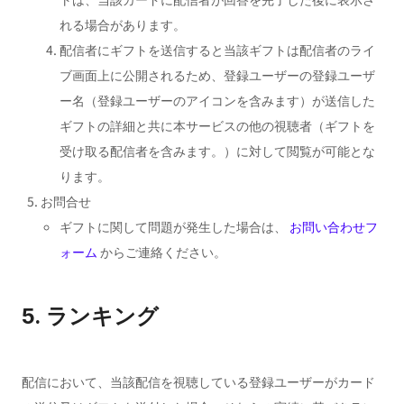
れる場合があります。
配信者にギフトを送信すると当該ギフトは配信者のライ
ブ画面上に公開されるため、登録ユーザーの登録ユーザ
ー名（登録ユーザーのアイコンを含みます）が送信した
ギフトの詳細と共に本サービスの他の視聴者（ギフトを
受け取る配信者を含みます。）に対して閲覧が可能とな
ります。
お問合せ
ギフトに関して問題が発生した場合は、
お問い合わせフ
ォーム
からご連絡ください。
5. ランキング
配信において、当該配信を視聴している登録ユーザーがカード