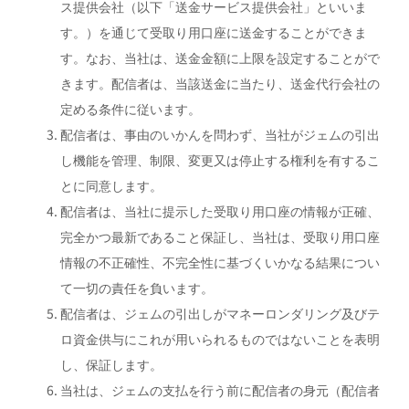
ス提供会社（以下「送金サービス提供会社」といいま
す。）を通じて受取り用口座に送金することができま
す。なお、当社は、送金金額に上限を設定することがで
きます。配信者は、当該送金に当たり、送金代行会社の
定める条件に従います。
配信者は、事由のいかんを問わず、当社がジェムの引出
し機能を管理、制限、変更又は停止する権利を有するこ
とに同意します。
配信者は、当社に提示した受取り用口座の情報が正確、
完全かつ最新であること保証し、当社は、受取り用口座
情報の不正確性、不完全性に基づくいかなる結果につい
て一切の責任を負います。
配信者は、ジェムの引出しがマネーロンダリング及びテ
ロ資金供与にこれが用いられるものではないことを表明
し、保証します。
当社は、ジェムの支払を行う前に配信者の身元（配信者