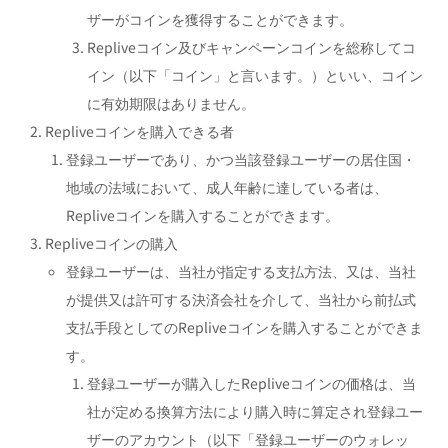
ザーがコインを獲得することができます。
Repliveコイン及びキャンペーンコインを総称してコ
イン（以下「コイン」と言います。）といい、コイン
に有効期限はありません。
Repliveコインを購入できる者
登録ユーザーであり、かつ当該登録ユーザーの居住国・
地域の法域において、成人年齢に達している者は、
Repliveコインを購入することができます。
Repliveコインの購入
登録ユーザーは、当社が指定する支払方法、又は、当社
が提供又は許可する決済会社を介して、当社から前払式
支払手段としてのRepliveコインを購入することができま
す。
登録ユーザーが購入したRepliveコインの価格は、当
社が定める換算方法により購入時に算定され登録ユー
ザーのアカウント（以下「登録ユーザーのウォレッ