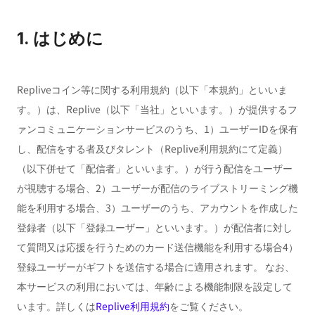
1. はじめに
Repliveコイン等に関する利用規約（以下「本規約」といいま
す。）は、Replive（以下「当社」といいます。）が提供するフ
ァンコミュニケーションサービスのうち、1）ユーザーIDを保有
し、配信をする者及びタレント（Replive利用規約にて定義）
（以下併せて「配信者」といいます。）が行う配信をユーザー
が視聴する場合、2）ユーザーが配信のライブストリーミング機
能を利用する場合、3）ユーザーのうち、アカウントを作成した
登録者（以下「登録ユーザー」といいます。）が配信者に対し
て質問又は応援を行うためのカード送信機能を利用する場合4）
登録ユーザーがギフトを送信する場合に適用されます。 なお、
本サービスの利用においては、年齢による機能制限を設定して
います。詳しくは
Replive利用規約
をご覧ください。